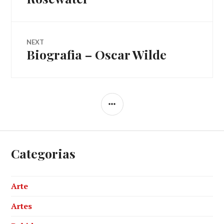
de
post:
Post
NEXT
Biografia – Oscar Wilde
Next
post:
SIDEBAR
Categorias
Arte
Artes