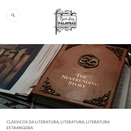
Skip
to
SEARCH
content
Beco das
Palavras
CLÁSSICOS DA LITERATURA
,
LITERATURA
,
LITERATURA
ESTRANGEIRA