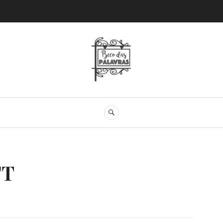
Beco das Palav
SEARCH
FT