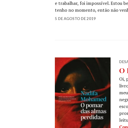
e trabalhar, foi impossível. Estou 
tenho no momento, então não venh
SARAH
5 DE AGOSTO DE 2019
1
FT
COMMENT
DESA
O 
Oi, 
livr
meu 
negr
esco
prom
leit
Con