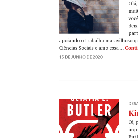
Olá,
muit
você
deix
part
apoiando o trabalho maravilhoso qu
Ciências Sociais e amo essa …
Conti
SARAH
15 DE JUNHO DE 2020
LEAVE
FT
A
COMMENT
DESA
Ki
Oi, 
impr
Butl