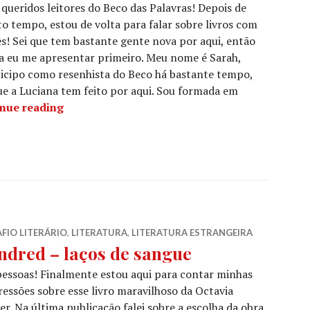
 queridos leitores do Beco das Palavras! Depois de
o tempo, estou de volta para falar sobre livros com
s! Sei que tem bastante gente nova por aqui, então
a eu me apresentar primeiro. Meu nome é Sarah,
icipo como resenhista do Beco há bastante tempo,
e a Luciana tem feito por aqui. Sou formada em
A volta dos Desafios Literários
nue reading
FIO LITERÁRIO
,
LITERATURA
,
LITERATURA ESTRANGEIRA
ndred – laços de sangue
pessoas! Finalmente estou aqui para contar minhas
essões sobre esse livro maravilhoso da Octavia
er. Na última publicação falei sobre a escolha da obra