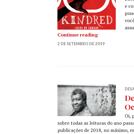
e c
pouc
você
assu
Kindred – laço
Continue reading
SARAH
2 DE SETEMBRO DE 2019
LEAVE
FT
A
COMMENT
DESA
De
Oc
Oi, 
sobre todas as leituras do ano pass
publicações de 2018, no máximo, em