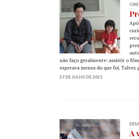
CIN
Pr
Após
curi
reco
pres
outr
não faço geralmente: assistir o fil
esperava menos do que foi. Talvez
SARAH
27 DE JULHO DE 2021
3
FT
COMMENTS
DESA
A 