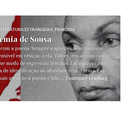
LITERATURA ESTRANGEIRA
,
PRINCIPAL
emia de Sousa
ão com a poesia. Sempre a apreciei, mas também
sível em relação a ela. Talvez, em alguns casos,
e modo de expressão literária. Em outros casos,
ta de identificação ou afinidade com o tema. Faz
Sangue Negr
is atenção à poesia e lido …
Continue reading