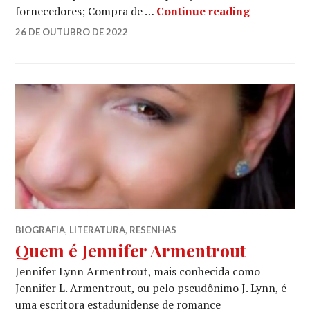
Capital de 
fornecedores; Compra de …
Continue reading
LUCIANA
26 DE OUTUBRO DE 2022
LEAVE
A
COMMENT
BIOGRAFIA
,
LITERATURA
,
RESENHAS
Quem é Jennifer Armentrout
Jennifer Lynn Armentrout, mais conhecida como
Jennifer L. Armentrout, ou pelo pseudônimo J. Lynn, é
uma escritora estadunidense de romance