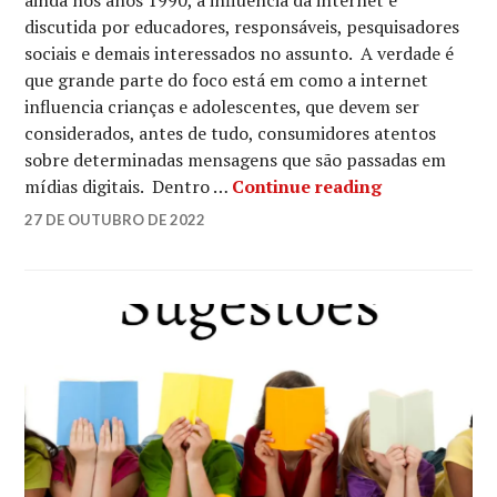
ainda nos anos 1990, a influência da internet é
discutida por educadores, responsáveis, pesquisadores
sociais e demais interessados no assunto. A verdade é
que grande parte do foco está em como a internet
influencia crianças e adolescentes, que devem ser
considerados, antes de tudo, consumidores atentos
sobre determinadas mensagens que são passadas em
Entenda a Inf
mídias digitais. Dentro …
Continue reading
LUCIANA
27 DE OUTUBRO DE 2022
LEAVE
A
COMMENT