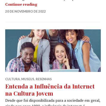
Sem Luta Não se Vive de Almir Ghiar
Continue reading
LUCIANA
20 DE NOVEMBRO DE 2022
LEAVE
A
COMMENT
CULTURA
,
MUSEUS
,
RESENHAS
Entenda a Influência da Internet
na Cultura Jovem
Desde que foi disponibilizada para a sociedade em geral,