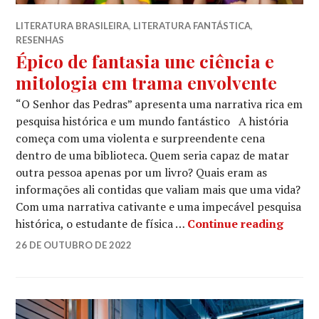
LITERATURA BRASILEIRA
,
LITERATURA FANTÁSTICA
,
RESENHAS
Épico de fantasia une ciência e
mitologia em trama envolvente
“O Senhor das Pedras” apresenta uma narrativa rica em
pesquisa histórica e um mundo fantástico A história
começa com uma violenta e surpreendente cena
dentro de uma biblioteca. Quem seria capaz de matar
outra pessoa apenas por um livro? Quais eram as
informações ali contidas que valiam mais que uma vida?
Com uma narrativa cativante e uma impecável pesquisa
Épico 
histórica, o estudante de física …
Continue reading
LUCIANA
26 DE OUTUBRO DE 2022
LEAVE
A
COMMENT