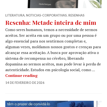
LITERATURA
,
NOTICIAS-CORPORATIVAS
,
RESENHAS
Resenha: Metade inteira de mim
Como seres humanos, temos a necessidade de sermos
aceitos. Ser aceita em um grupo ou por uma pessoa é
algo essencial para nos sentirmos completas e,
algumas vezes, moldamos nossos gostos e crenças para
alcançar essa aceitação. A busca por aprovação ativa o
sistema de recompensa no cérebro, liberando
dopamina ao sermos aceitos, mas pode levar à perda de
autenticidade. Estudos em psicologia social, como …
Resenha: Metade inteira de mim
Continue reading
LUCIANA
14 DE FEVEREIRO DE 2026
LEAVE
A
COMMENT