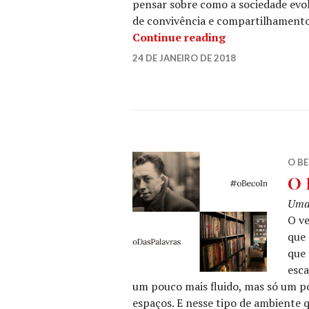
pensar sobre como a sociedade evo
de convivência e compartilhamento
“O Beco Indica 
Continue reading
YK
24 DE JANEIRO DE 2018
LEAVE
TELES
A
COMMENT
O BE
O 
Uma 
O ve
que 
que 
esca
um pouco mais fluido, mas só um po
espaços. E nesse tipo de ambiente q