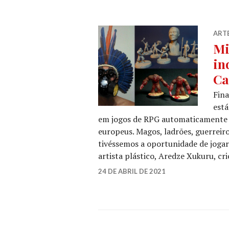
ART
Mi
in
Ca
Fina
está
em jogos de RPG automaticamente 
europeus. Magos, ladrões, guerreir
tivéssemos a oportunidade de joga
artista plástico, Aredze Xukuru, cr
YK
24 DE ABRIL DE 2021
LEAVE
TELES
A
COMMENT