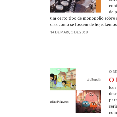
cont
de p
um certo tipo de monopólio sobre a
dias como se fossem de hoje. Lemos
YK
14 DE MARÇO DE 2018
LEAVE
TELES
A
COMMENT
O BE
O 
Exis
dese
para
seri
como