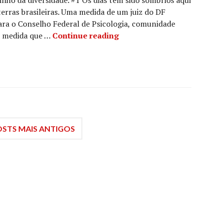
nho da diversidade. #1 Os dias tem sido sombrios aqui
erras brasileiras. Uma medida de um juiz do DF
ara o Conselho Federal de Psicologia, comunidade
O Beco Indica #14
a medida que …
Continue reading
STS MAIS ANTIGOS