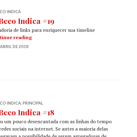
CO INDICA
Beco Indica #19
doria de links para enriquecer sua timeline
O Beco Indica #19
tinue reading
 ABRIL DE 2018
LEAVE
S
A
COMMENT
CO INDICA
,
PRINCIPAL
Beco Indica #18
ou um pouco desencantada com as linhas do tempo
redes sociais na internet. Se antes a maioria delas
egavam a possibilidade de serem agregadores de