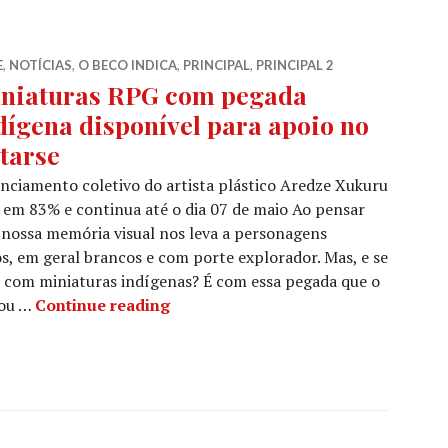
E
,
NOTÍCIAS
,
O BECO INDICA
,
PRINCIPAL
,
PRINCIPAL 2
niaturas RPG com pegada
dígena disponível para apoio no
tarse
nciamento coletivo do artista plástico Aredze Xukuru
 em 83% e continua até o dia 07 de maio Ao pensar
nossa memória visual nos leva a personagens
os, em geral brancos e com porte explorador. Mas, e se
r com miniaturas indígenas? É com essa pegada que o
Miniaturas RPG com pegada indígen
iou …
Continue reading