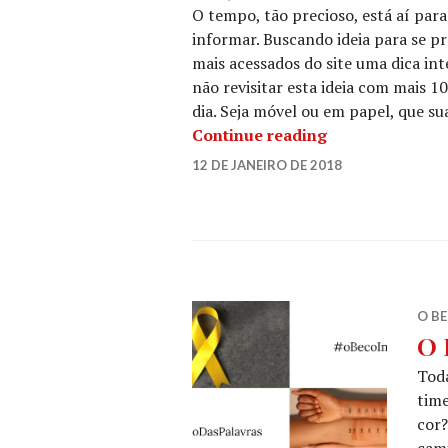
O tempo, tão precioso, está aí para
informar. Buscando ideia para se 
mais acessados do site uma dica int
não revisitar esta ideia com mais 1
dia. Seja móvel ou em papel, que sua
“O Beco Indica 
Continue reading
YK
12 DE JANEIRO DE 2018
LEAVE
TELES
A
COMMENT
O BE
O 
Toda
time
cor?