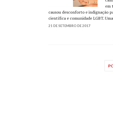
cami
em t
causou desconforto e indignação p
científica e comunidade LGBT. Um
YK
21 DE SETEMBRO DE 2017
LEAVE
TELES
A
COMMENT
PO