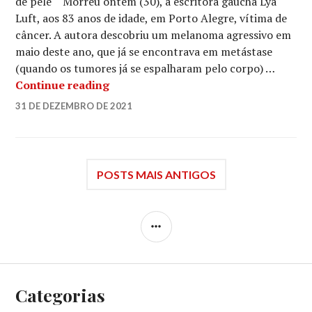
de pele Morreu ontem (30), a escritora gaúcha Lya
Luft, aos 83 anos de idade, em Porto Alegre, vítima de
câncer. A autora descobriu um melanoma agressivo em
maio deste ano, que já se encontrava em metástase
(quando os tumores já se espalharam pelo corpo) …
Lya Luft, Morre aos 83 Anos
Continue reading
LUCIANA
31 DE DEZEMBRO DE 2021
LEAVE
A
COMMENT
POSTS MAIS ANTIGOS
SIDEBAR
Categorias