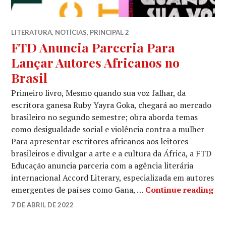
LITERATURA
,
NOTÍCIAS
,
PRINCIPAL 2
FTD Anuncia Parceria Para
Lançar Autores Africanos no
Brasil
Primeiro livro, Mesmo quando sua voz falhar, da
escritora ganesa Ruby Yayra Goka, chegará ao mercado
brasileiro no segundo semestre; obra aborda temas
como desigualdade social e violência contra a mulher
Para apresentar escritores africanos aos leitores
brasileiros e divulgar a arte e a cultura da África, a FTD
Educação anuncia parceria com a agência literária
internacional Accord Literary, especializada em autores
FTD
emergentes de países como Gana, …
Continue reading
LUCIANA
7 DE ABRIL DE 2022
LEAVE
A
COMMENT