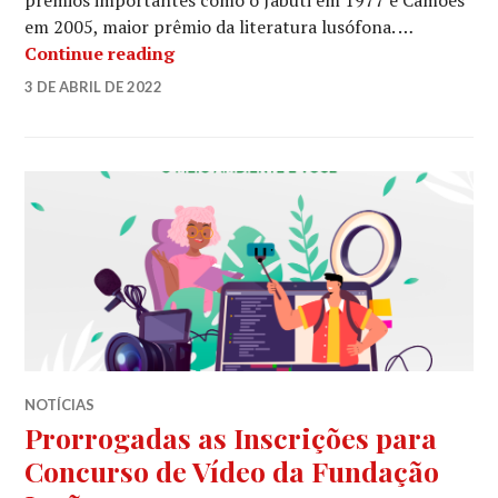
prêmios importantes como o Jabuti em 1977 e Camões
em 2005, maior prêmio da literatura lusófona. …
Morre Lygia Fagundes Telles
Continue reading
LUCIANA
3 DE ABRIL DE 2022
LEAVE
A
COMMENT
NOTÍCIAS
Prorrogadas as Inscrições para
Concurso de Vídeo da Fundação