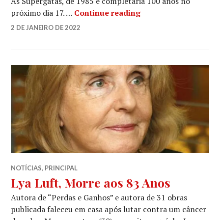
As Supergatas, de 1985 e completaria 100 anos no
Morre a Atriz Betty 
próximo dia 17. …
Continue reading
LUCIANA
2 DE JANEIRO DE 2022
LEAVE
A
COMMENT
NOTÍCIAS
,
PRINCIPAL
Lya Luft, Morre aos 83 Anos
Autora de “Perdas e Ganhos” e autora de 31 obras
publicada faleceu em casa após lutar contra um câncer