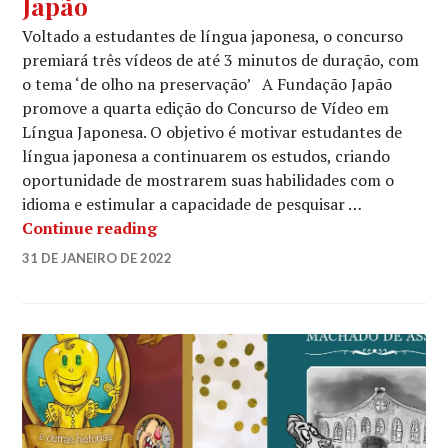
Japão
Voltado a estudantes de língua japonesa, o concurso
premiará três vídeos de até 3 minutos de duração, com
o tema ‘de olho na preservação’ A Fundação Japão
promove a quarta edição do Concurso de Vídeo em
Língua Japonesa. O objetivo é motivar estudantes de
língua japonesa a continuarem os estudos, criando
oportunidade de mostrarem suas habilidades com o
idioma e estimular a capacidade de pesquisar …
Prorrogadas as Inscrições para Conc
Continue reading
LUCIANA
31 DE JANEIRO DE 2022
LEAVE
A
COMMENT