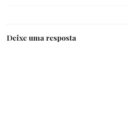
FILMES
,
O
ILUMINADO
,
STEPHEN
KING
Deixe uma resposta