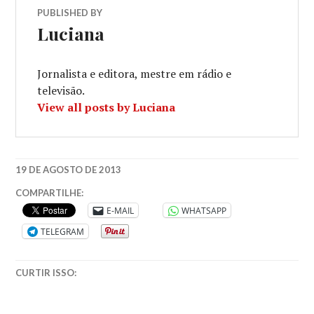
PUBLISHED BY
Luciana
Jornalista e editora, mestre em rádio e
televisão.
View all posts by Luciana
19 DE AGOSTO DE 2013
EDITORA
COMPARTILHE:
SUMA
,
E-MAIL
WHATSAPP
HORROR
,
TELEGRAM
LITERATURA
FANTÁSTICA
,
LIVROS
CURTIR ISSO:
QUE
SE
TORNARAM