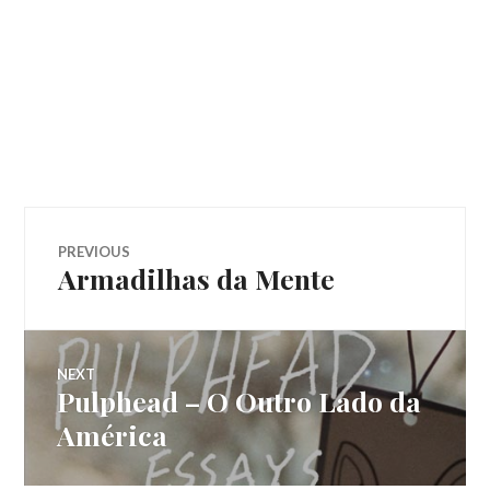
Navegação
PREVIOUS
Armadilhas da Mente
Previous
de
post:
Post
NEXT
Pulphead – O Outro Lado da
Next
post:
América