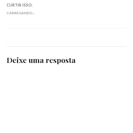
INFERNO
,
CURTIR ISSO:
FANTASIA
,
O
CARREGANDO...
GRANDE
ABISMO
Deixe uma resposta