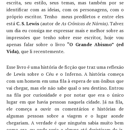
escrita, seu estilo, seus temas, mas também por se
identificar com as ideias, com os personagens, com o
próprio escritor. Tenho meus prediletos e entre eles
está
C. S. Lewis
(autor de
As Crônicas de Nárnia
)
. Talvez
um dia eu consiga me expressar mais e melhor sobre as
impressões que tenho sobre esse escritor, hoje vou
apenas falar sobre o livro
“O Grande Abismo” (ed
Vida)
, que li recentemente.
Esse livro é uma história de ficção que traz uma reflexão
de Lewis sobre o Céu e o Inferno. A história começa
com um homem em uma fila à espera de um ônibus que
vai chegar, mas ele não sabe qual o seu destino. Entrou
na fila por curiosidade e por notar que era o único
lugar em que havia pessoas naquela cidade. Já na fila,
ele começa a ouvir os comentários e histórias de
algumas pessoas sobre a viagem e o lugar aonde
chegariam. A verdade é que ninguém sabia muito bem
como era, ou onde seria e alguns até desistiram de ir,