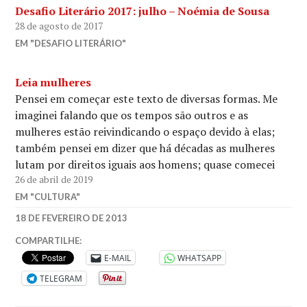
Desafio Literário 2017: julho – Noémia de Sousa
28 de agosto de 2017
EM "DESAFIO LITERÁRIO"
Leia mulheres
Pensei em começar este texto de diversas formas. Me
imaginei falando que os tempos são outros e as
mulheres estão reivindicando o espaço devido à elas;
também pensei em dizer que há décadas as mulheres
lutam por direitos iguais aos homens; quase comecei
26 de abril de 2019
afirmando a importância da militância feminista em…
EM "CULTURA"
SARAH
18 DE FEVEREIRO DE 2013
FT
C.
COMPARTILHE:
S.
E-MAIL
WHATSAPP
LEWIS
,
TELEGRAM
CÉU
E