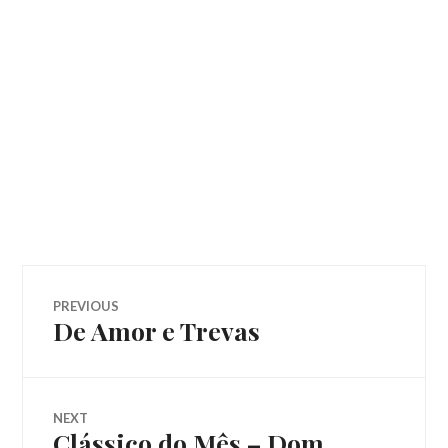
Navegação
PREVIOUS
De Amor e Trevas
Previous
de
post:
Post
NEXT
Clássico do Mês – Dom
Next