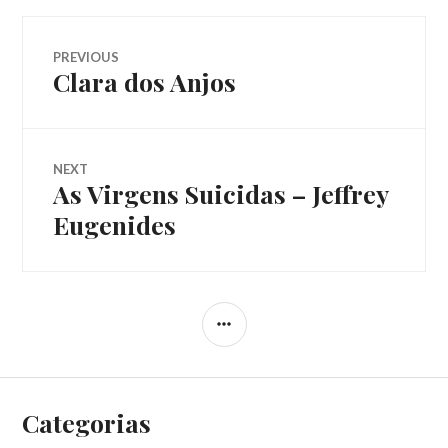
Navegação
PREVIOUS
Clara dos Anjos
Previous
de
post:
Post
NEXT
As Virgens Suicidas – Jeffrey
Next
post:
Eugenides
SIDEBAR
Categorias