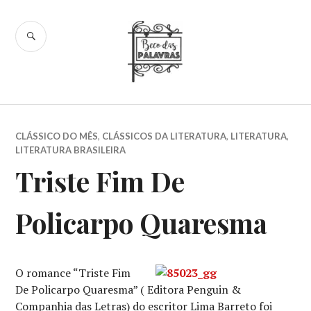
Skip
to
SEARCH
content
Beco das
Palavras
CLÁSSICO DO MÊS
,
CLÁSSICOS DA LITERATURA
,
LITERATURA
,
LITERATURA BRASILEIRA
Triste Fim De
Policarpo Quaresma
O romance “Triste Fim
De Policarpo Quaresma” ( Editora Penguin &
Companhia das Letras) do escritor Lima Barreto foi