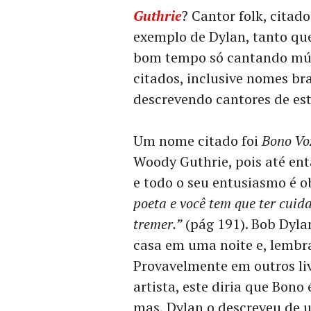
Guthrie
? Cantor folk, citad
exemplo de Dylan, tanto qu
bom tempo só cantando mús
citados, inclusive nomes br
descrevendo cantores de esti
Um nome citado foi
Bono Vo
Woody Guthrie, pois até en
e todo o seu entusiasmo é o
poeta e você tem que ter cuida
tremer.”
(pág 191). Bob Dyla
casa em uma noite e, lembr
Provavelmente em outros liv
artista, este diria que Bon
mas, Dylan o descreveu de 