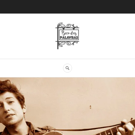
Beco das Palav
SEARCH