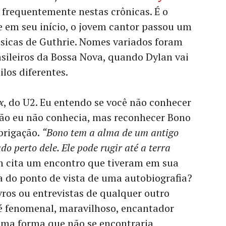
o frequentemente nestas crônicas. É o
e em seu início, o jovem cantor passou um
icas de Guthrie. Nomes variados foram
asileiros da Bossa Nova, quando Dylan vai
los diferentes.
x
, do U2. Eu entendo se você não conhecer
tão eu não conhecia, mas reconhecer Bono
brigação.
“Bono tem a alma de um antigo
do perto dele. Ele pode rugir até a terra
n cita um encontro que tiveram em sua
a do ponto de vista de uma autobiografia?
ros ou entrevistas de qualquer outro
o é fenomenal, maravilhoso, encantador
uma forma que não se encontraria