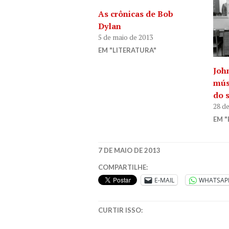
As crônicas de Bob
Dylan
5 de maio de 2013
EM "LITERATURA"
Joh
mús
do 
28 d
EM "
7 DE MAIO DE 2013
AS
COMPARTILHE:
CRÔNICAS
E-MAIL
WHATSAP
DE
BOB
DYLAN
,
CURTIR ISSO:
BOB
DYLAN
,