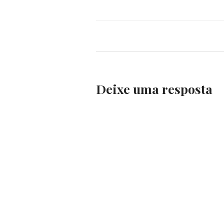
BOB
DYLAN
BONO
VOX
,
BOB
DYLAN
WOODY
GUTHRIE
Deixe uma resposta