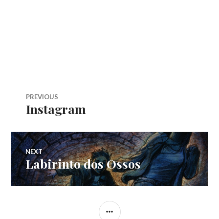
Navegação
PREVIOUS
Instagram
Previous
de
post:
Post
NEXT
Labirinto dos Ossos
Next
post:
SIDEBAR