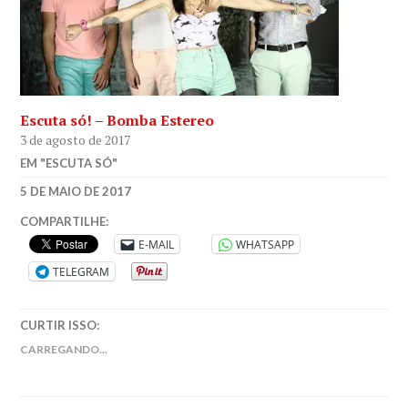
Escuta só! – Bomba Estereo
3 de agosto de 2017
EM "ESCUTA SÓ"
SARAH
5 DE MAIO DE 2017
FT
ESCUTA
COMPARTILHE:
SÓ
,
E-MAIL
WHATSAPP
MÚSICA
,
TELEGRAM
PARSON
JAMES
CURTIR ISSO:
CARREGANDO...