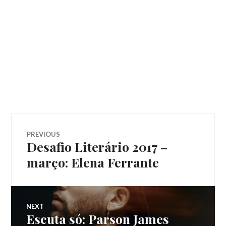
Navegação
PREVIOUS
Desafio Literário 2017 –
Previous
de
post:
março: Elena Ferrante
Post
NEXT
Escuta só: Parson James
Next