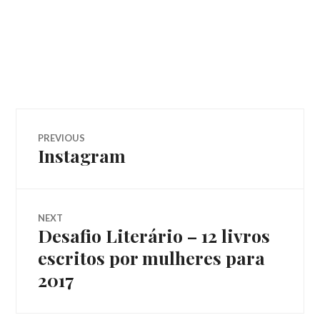
Navegação
PREVIOUS
Instagram
Previous
de
post:
Post
NEXT
Desafio Literário – 12 livros
Next
post:
escritos por mulheres para
2017