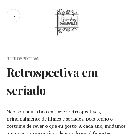
Skip
to
SEARCH
content
Beco das
Palavras
RETROSPECTIVA
Retrospectiva em
seriado
Não sou muito boa em fazer retrospectivas,
principalmente de filmes e seriados, pois tenho o
costume de rever o que eu gosto. A cada ano, mudamos
um pouco a nossa visão de mundo em diferentes