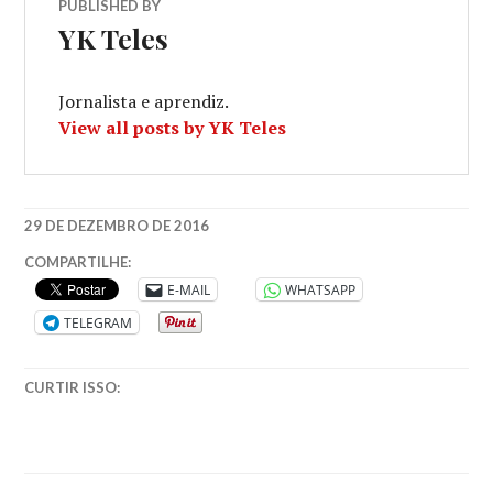
PUBLISHED BY
YK Teles
Jornalista e aprendiz.
View all posts by YK Teles
29 DE DEZEMBRO DE 2016
BECO
COMPARTILHE:
DAS
E-MAIL
WHATSAPP
PALAVRAS
,
TELEGRAM
OPINIAO
,
RETROSPECTIVA
,
SERIADOS
,
CURTIR ISSO:
SÉRIES
DE
TV
,
TV