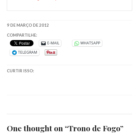
9 DE MARÇO DE 2012
CRONICAS
COMPARTILHE:
DOS
E-MAIL
WHATSAPP
KANES
,
TELEGRAM
MITOLOGIA
EGIPCIA
,
RICK
CURTIR ISSO:
RIORDAN
One thought on “
Trono de Fogo
”