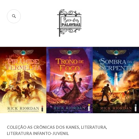
Skip
to
SEARCH
content
Beco das
Palavras
COLEÇÃO AS CRÔNICAS DOS KANES
,
LITERATURA
,
LITERATURA INFANTO-JUVENIL