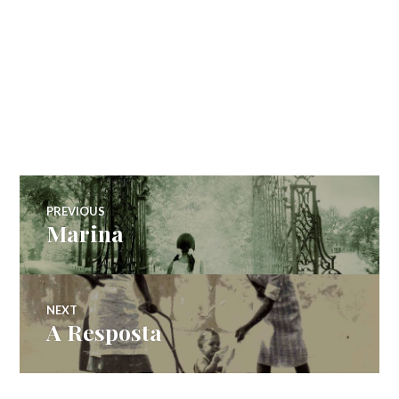
Navegação
PREVIOUS
Marina
Previous
de
post:
Post
NEXT
A Resposta
Next
post: