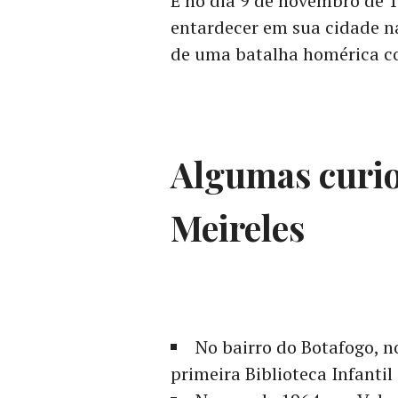
E no dia 9 de novembro de 1
entardecer em sua cidade na
de uma batalha homérica co
Algumas curio
Meireles
No bairro do Botafogo, n
primeira Biblioteca Infantil 