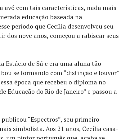
ma avó com tais características, nada mais
merada educação baseada na
 esse período que Cecília desenvolveu seu
tir dos nove anos, começou a rabiscar seus
la Estácio de Sá e era uma aluna tão
abou se formando com “distinção e louvor”
 essa época que recebeu o diploma no
de Educação do Rio de Janeiro” e passou a
 publicou “Espectros”, seu primeiro
ais simbolista. Aos 21 anos, Cecília casa-
s, um pintor português que, acaba se