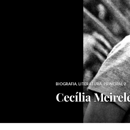
BIOGRAFIA
,
LITERATURA
,
PRINCIPAL 2
Cecília Meirel