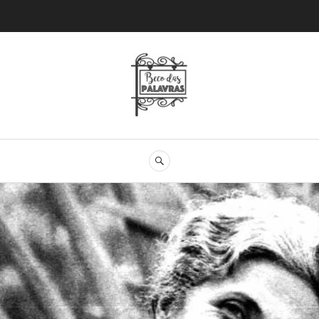
Beco das Palav
SEARCH