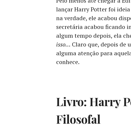
Pelo menos até chegar à Ed
lançar Harry Potter foi idei
na verdade, ele acabou dis
secretária acabou ficando in
algum tempo depois, ela ch
isso…
Claro que, depois de u
alguma atenção para aquela 
conhece.
Livro: Harry P
Filosofal