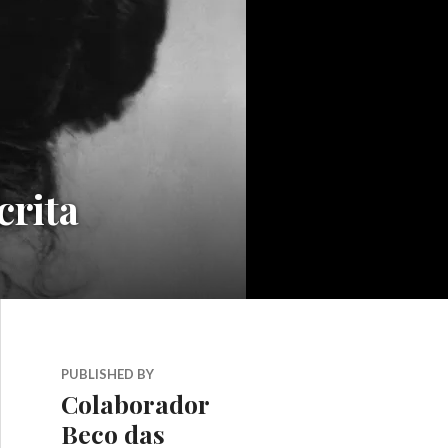
crita
PUBLISHED BY
Colaborador
Beco das