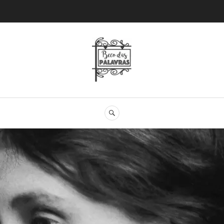
Beco das Palav
SEARCH