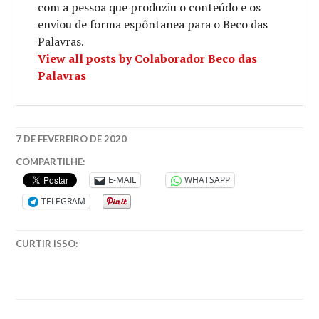
com a pessoa que produziu o conteúdo e os
enviou de forma espôntanea para o Beco das
Palavras.
View all posts by Colaborador Beco das
Palavras
7 DE FEVEREIRO DE 2020
CLASSICOS
COMPARTILHE:
GREGOS
,
E-MAIL
WHATSAPP
GRECIA
,
TELEGRAM
HESÍODO
,
LITERATURA
,
POESIA
CURTIR ISSO: