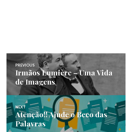
Navegação
PREVIOUS
Irmãos Lumière – Uma Vida
Previous
de
post:
de Imagens
Post
NEXT
Atenção!! Ajude o Beco das
Next
post:
Palavras