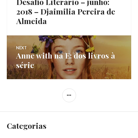
Desafio Literário – junho:
Previous
de
post:
2018 – Djaimilia Pereira de
Almeida
Post
NEXT
Anne with na E: dos livros à
Next
post:
série
SIDEBAR
Categorias