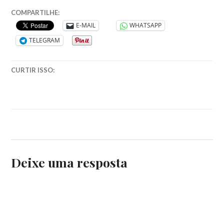
A
COMPARTILHE:
VIDENTE
,
E-MAIL
WHATSAPP
FANTASIA
,
TELEGRAM
JORNALISMO
LITERARIO
,
LITERATURA
,
CURTIR ISSO:
LUA
DE
PAPEL
EDITORA
,
SERIES
Deixe uma resposta