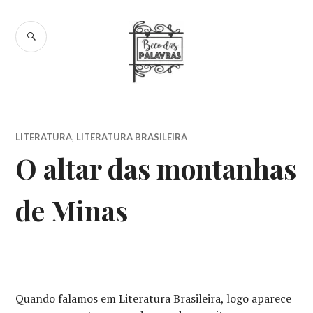
Skip
to
SEARCH
content
Beco das
Palavras
LITERATURA
,
LITERATURA BRASILEIRA
O altar das montanhas
de Minas
Quando falamos em Literatura Brasileira, logo aparece