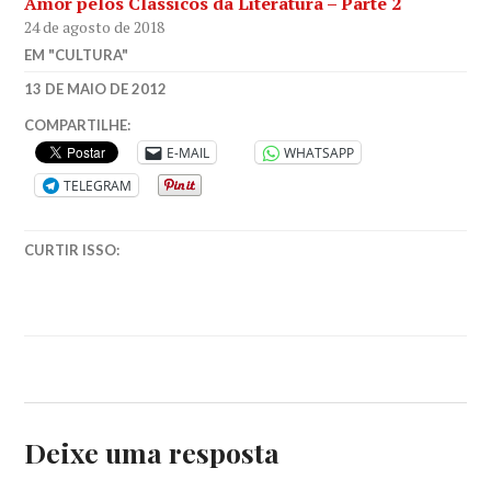
Amor pelos Clássicos da Literatura – Parte 2
24 de agosto de 2018
EM "CULTURA"
SARAH
13 DE MAIO DE 2012
FT
ROMANCE
COMPARTILHE:
E-MAIL
WHATSAPP
TELEGRAM
CURTIR ISSO:
Deixe uma resposta