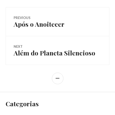
Navegação
PREVIOUS
Após o Anoitecer
Previous
de
post:
Post
NEXT
Além do Planeta Silencioso
Next
post:
SIDEBAR
Categorias