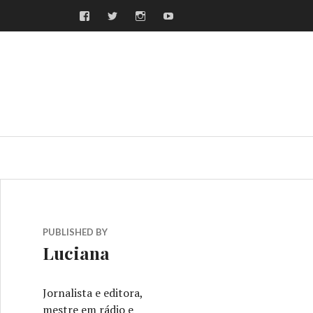
Facebook
Twitter
Instagram
Youtube
ras
PUBLISHED BY
Luciana
Jornalista e editora,
mestre em rádio e