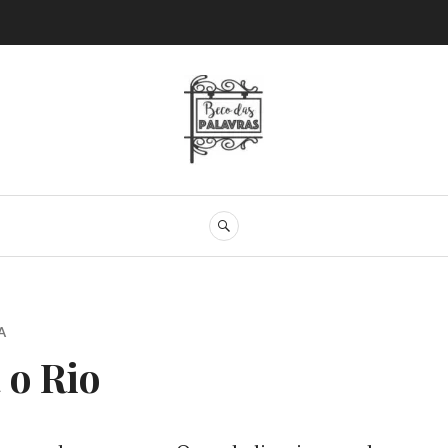
Beco das Palav
SEARCH
A
 o Rio