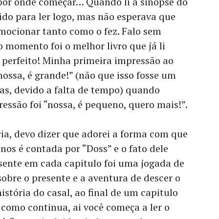
or onde começar… Quando li a sinopse do
oido para ler logo, mas não esperava que
 emocionar tanto como o fez. Falo sem
 momento foi o melhor livro que já li
 perfeito! Minha primeira impressão ao
“nossa, é grande!” (não que isso fosse um
ias, devido a falta de tempo) quando
essão foi “nossa, é pequeno, quero mais!”.
ria, devo dizer que adorei a forma com que
ia nos é contada por “Doss” e o fato dele
esente em cada capitulo foi uma jogada de
obre o presente e a aventura de descer o
história do casal, ao final de um capitulo
 como continua, ai você começa a ler o