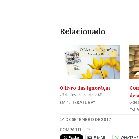
Relacionado
O livro das ignorãças
Com
23 de fevereiro de 2021
de 
6 de
EM "LITERATURA"
EM 
ANA
14 DE SETEMBRO DE 2017
AENTREVISTA
,
COMPARTILHE:
QUALOSEUNÚMERO
,
E-MAIL
WHATSAP