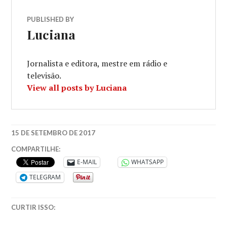
PUBLISHED BY
Luciana
Jornalista e editora, mestre em rádio e
televisão.
View all posts by Luciana
15 DE SETEMBRO DE 2017
ARTES
,
COMPARTILHE:
BECODASPALAVRAS
,
E-MAIL
WHATSAPP
CULTURA
,
TELEGRAM
LONDRES
,
MUSEUS
,
MUSEUS
CURTIR ISSO:
DE
LONDRE
,