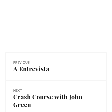
Navegação
PREVIOUS
A Entrevista
Previous
de
post:
Post
NEXT
Crash Course with John
Next
post:
Green