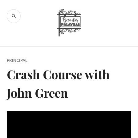
Skip
to
SEARCH
content
Beco das
Palavras
PRINCIPAL
Crash Course with
John Green