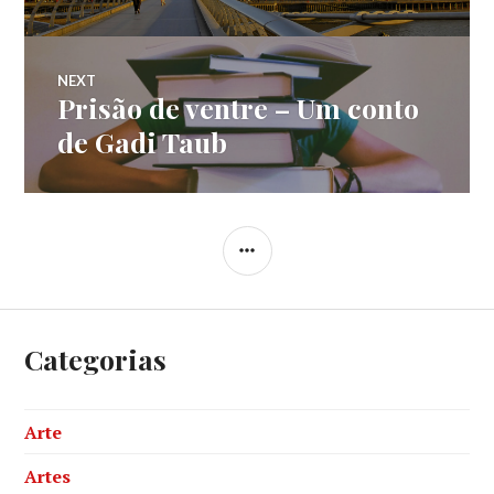
Post
NEXT
Prisão de ventre – Um conto
Next
post:
de Gadi Taub
SIDEBAR
Categorias
Arte
Artes