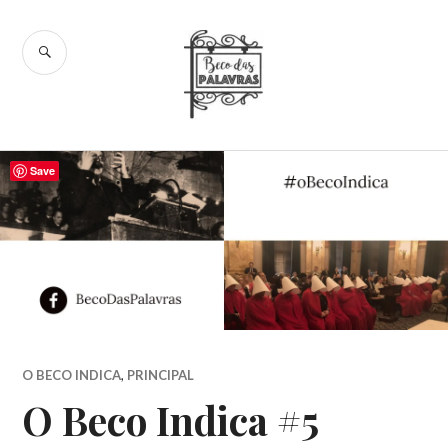
Skip
to
SEARCH
content
Beco das
Palavras
Save
O BECO INDICA
,
PRINCIPAL
O Beco Indica #5