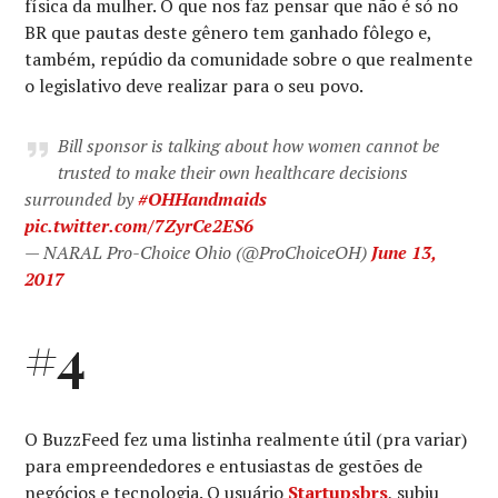
física da mulher. O que nos faz pensar que não é só no
BR que pautas deste gênero tem ganhado fôlego e,
também, repúdio da comunidade sobre o que realmente
o legislativo deve realizar para o seu povo.
Bill sponsor is talking about how women cannot be
trusted to make their own healthcare decisions
surrounded by
#OHHandmaids
pic.twitter.com/7ZyrCe2ES6
— NARAL Pro-Choice Ohio (@ProChoiceOH)
June 13,
2017
#4
O BuzzFeed fez uma listinha realmente útil (pra variar)
para empreendedores e entusiastas de gestões de
negócios e tecnologia. O usuário
Startupsbrs
, subiu