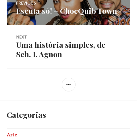
PREVIOUS
Escuta só! – ChocQuib Town
Previous
de
post:
Post
NEXT
Uma história simples, de
Next
post:
Sch. I. Agnon
SIDEBAR
Categorias
Arte