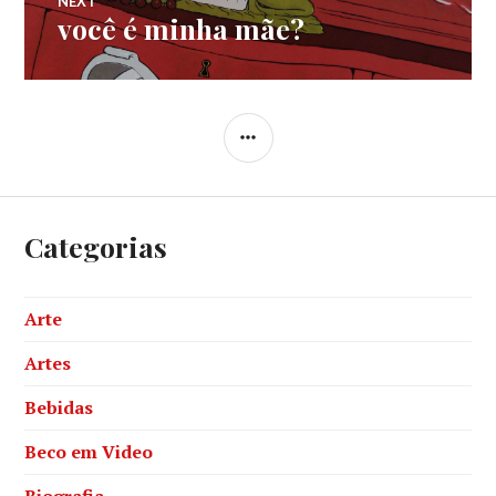
NEXT
você é minha mãe?
Next
post:
SIDEBAR
Categorias
Arte
Artes
Bebidas
Beco em Video