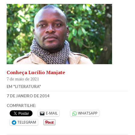
Conheça Lucílio Manjate
7 de maio de 2021
EM "LITERATURA"
SARAH
7 DE JANEIRO DE 2014
FT
A
COMPARTILHE:
CIDADE
E-MAIL
WHATSAPP
DO
TELEGRAM
SOL
,
EDITORA