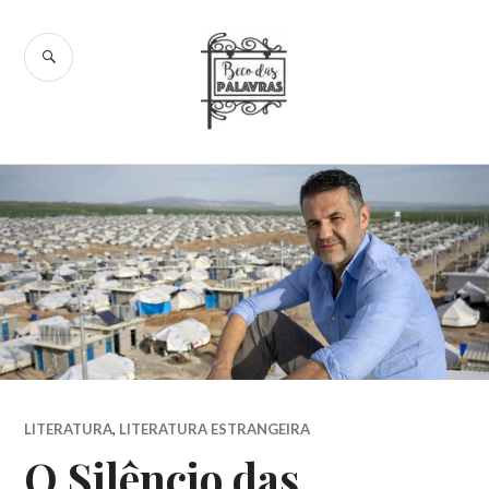
Skip
to
SEARCH
content
Beco das
Palavras
LITERATURA
,
LITERATURA ESTRANGEIRA
O Silêncio das