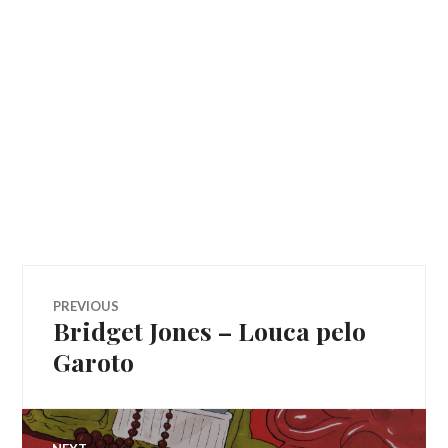
Navegação
PREVIOUS
Bridget Jones – Louca pelo
Previous
de
post:
Garoto
Post