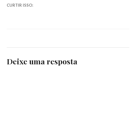
GLOBO
,
CURTIR ISSO:
KHALED
HOSSEINI
,
O
CAÇADOR
DE
PIPAS
,
O
SILÊNCIO
DAS
Deixe uma resposta
MONTANHAS