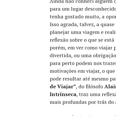
Ainda não conheci alguém qu
para um lugar desconhecido
tenha gostado muito, a opor
Isso agrada, talvez, a quase
planejar uma viagem e reali
reflexão sobre o que se est
porém, em ver como viajar 
divertida, ou uma obrigação 
para perto podem nos trazer
motivações em viajar, o qu
pode resultar até mesmo pa
de Viajar”
, do filósofo
Alai
Intrínseca
, traz uma refle
mais profundas por trás do a