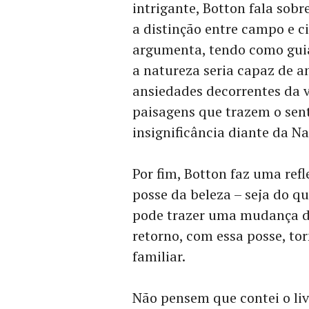
intrigante, Botton fala sob
a distinção entre campo e c
argumenta, tendo como gui
a natureza seria capaz de am
ansiedades decorrentes da v
paisagens que trazem o sen
insignificância diante da N
Por fim, Botton faz uma ref
posse da beleza – seja do q
pode trazer uma mudança de 
retorno, com essa posse, to
familiar.
Não pensem que contei o livr