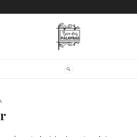
Beco das Palav
SEARCH
A
ar