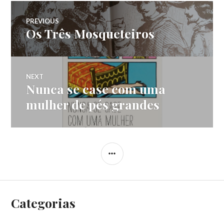
Navegação
PREVIOUS
Os Três Mosqueteiros
Previous
de
post:
Post
NEXT
Nunca se case com uma
Next
post:
mulher de pés grandes
SIDEBAR
Categorias