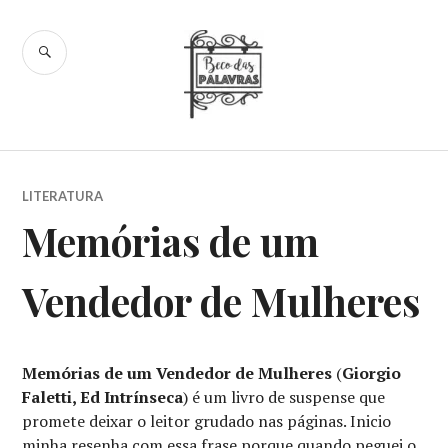
Skip
to
SEARCH
content
Beco das
Palavras
LITERATURA
Memórias de um
Vendedor de Mulheres
Memórias de um Vendedor de Mulheres
(
Giorgio
Faletti, Ed Intrínseca
) é um livro de suspense que
promete deixar o leitor grudado nas páginas. Inicio
minha resenha com essa frase porque quando peguei o