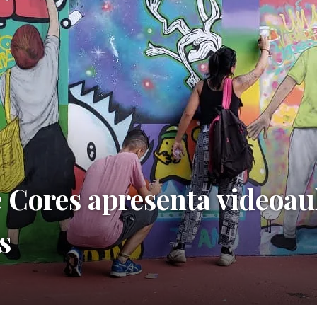
 Cores apresenta videoau
s