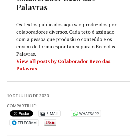
Palavras
Os textos publicados aqui são produzidos por
colaboradores diversos. Cada teto é assinado
com a pessoa que produziu o conteúdo e os
enviou de forma espôntanea para o Beco das
Palavras.
View all posts by Colaborador Beco das
Palavras
10 DE JULHO DE 2020
EXPOSIÇÃO
,
COMPARTILHE:
FOTOGRAFIA
,
E-MAIL
WHATSAPP
FOTOMETRIA
TELEGRAM