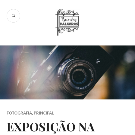
Skip
to
SEARCH
content
Beco das
Palavras
FOTOGRAFIA
,
PRINCIPAL
EXPOSIÇÃO NA