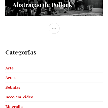
post:
Abstração de Pollock
SIDEBAR
Categorias
Arte
Artes
Bebidas
Beco em Video
Biografia