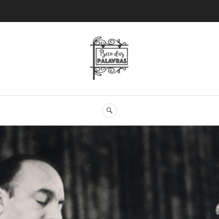
Beco das Palav
SEARCH