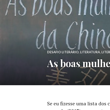
DESAFIO LITERÁRIO
,
LITERATURA
,
LITE
As boas mulhe
Se eu fizesse uma lista dos 