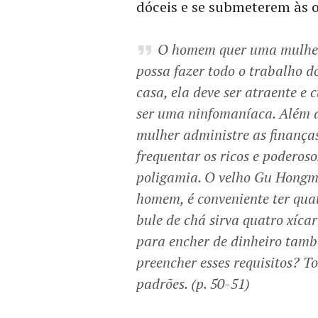
dóceis e se submeterem às o
O homem quer uma mulher 
possa fazer todo o trabalho 
casa, ela deve ser atraente e 
ser uma ninfomaníaca. Além d
mulher administre as finanças
frequentar os ricos e poderos
poligamia. O velho Gu Hongmin
homem, é conveniente ter qua
bule de chá sirva quatro xíca
para encher de dinheiro tam
preencher esses requisitos? T
padrões. (p. 50-51)