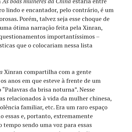
a
As boas mulheres da China
estaria entre
ro lindo e encantador, pelo contrário, é um
orosas. Porém, talvez seja esse choque de
uma ótima narração feita pela Xinran,
a questionamentos importantíssimos –
sticas que o colocariam nessa lista
a
Xinran compartilha com a gente
 os anos em que esteve à frente de um
“Palavras da brisa noturna”. Nesse
s relacionados à vida da mulher chinesa,
lência familiar, etc. Era um raro espaço
mo essas e, portanto, extremamente
o tempo sendo uma voz para essas