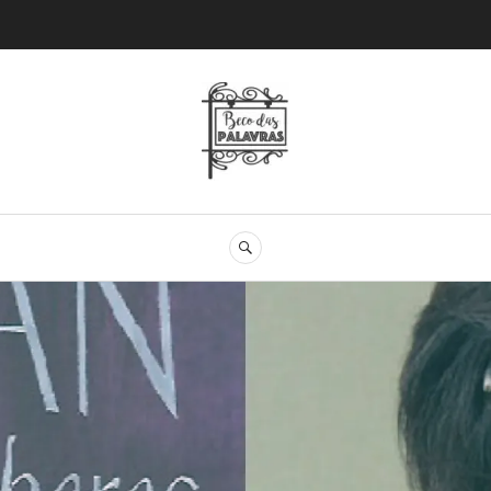
Beco das Palav
SEARCH