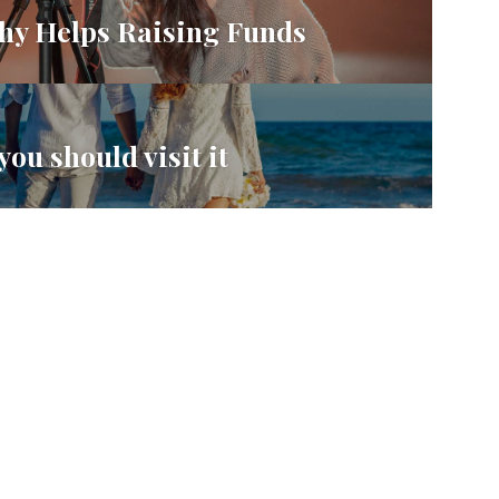
hy Helps Raising Funds
ou should visit it