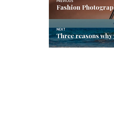
PREVIOUS
Fashion Photograp
Previous
de
post:
Post
NEXT
Three reasons why y
Next
post: