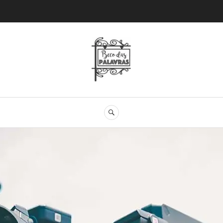
Beco das Palav
SEARCH