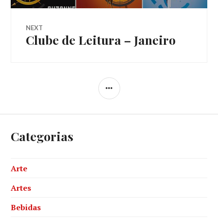
Post
NEXT
Clube de Leitura – Janeiro
Next
post:
SIDEBAR
Categorias
Arte
Artes
Bebidas