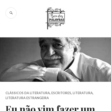
Skip
to
SEARCH
content
Beco das
Palavras
CLÁSSICOS DA LITERATURA
,
ESCRITORES
,
LITERATURA
,
LITERATURA ESTRANGEIRA
Eu não vim fazer um