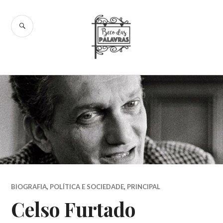
Skip
to
SEARCH
content
Beco das
Palavras
BIOGRAFIA
,
POLÍTICA E SOCIEDADE
,
PRINCIPAL
Celso Furtado