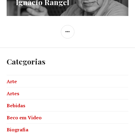
Ignácio Rangel
Next
post:
SIDEBAR
Categorias
Arte
Artes
Bebidas
Beco em Video
Biografia