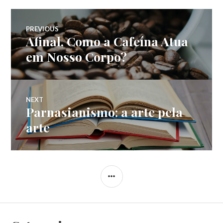
Navegação
PREVIOUS
Afinal, Como a Cafeína Atua
Previous
de
post:
em Nosso Corpo?
Post
NEXT
Parnasianismo: a arte pela
Next
post:
arte
SIDEBAR