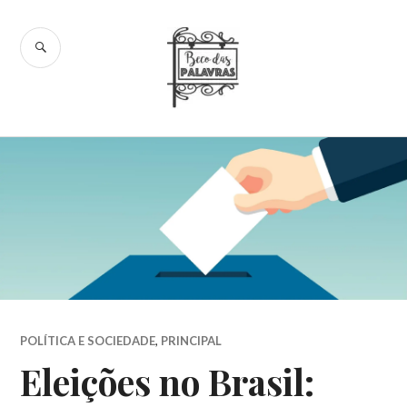
Skip
to
SEARCH
content
Beco das
Palavras
POLÍTICA E SOCIEDADE
,
PRINCIPAL
Eleições no Brasil: