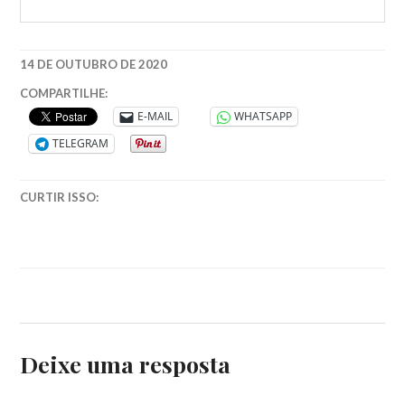
14 DE OUTUBRO DE 2020
BRASIL
,
COMPARTILHE:
COMO
E-MAIL
WHATSAPP
VOTAR
,
TELEGRAM
ELEIÇÕES
,
ELEIÇÕES
MUNICIPAIS
,
CURTIR ISSO:
POLITICA
BRASILEIRA
Deixe uma resposta