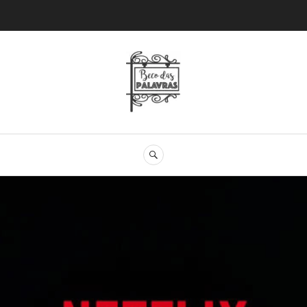
Beco das Palav
SEARCH