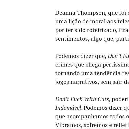
Deanna Thompson, que foi o 
uma lição de moral aos tele
por ter sido roteirizado, ti
sentimentos, algo que, par
Podemos dizer que,
Don’t F
crimes que chega pertíssim
tornando uma tendência rea
jogos narrativos, sem sair d
Don’t Fuck With Cats
, poder
Indomável
. Podemos dizer q
que acompanhamos todos os 
Vibramos, sofremos e reflet