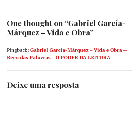
ESCRITOR
,
GABO
,
GABRIEL
One thought on “
Gabriel García-
GARCÍA
MARQUEZ
,
Márquez – Vida e Obra
”
PREMIO
NOBEL
LITERATURA
Pingback:
Gabriel García-Márquez – Vida e Obra —
Beco das Palavras – O PODER DA LEITURA
Deixe uma resposta