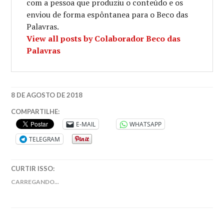
com a pessoa que produziu o conteúdo e os
enviou de forma espôntanea para o Beco das
Palavras.
View all posts by Colaborador Beco das
Palavras
8 DE AGOSTO DE 2018
AMOR
COMPARTILHE:
NOS
E-MAIL
WHATSAPP
TEMPOS
TELEGRAM
DO
COLERA
,
AUTORES
CURTIR ISSO:
COLOBIANOS
,
CEM
CARREGANDO...
ANOS
DE
SOLIDÃO
,
DESTAQUE
,