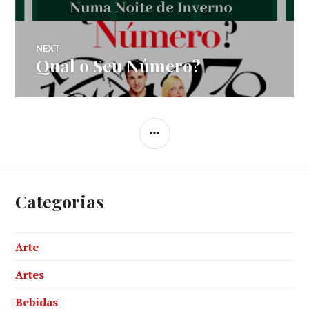
Post
NEXT
Qual o Seu Número?
Next
post:
SIDEBAR
Categorias
Arte
Artes
Bebidas