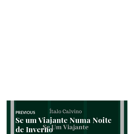
Navegação
PREVIOUS
Se um Viajante Numa Noite
Previous
de
post:
de Inverno