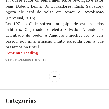
em quase todos os seus filmes sobre revolução e fatos
reais (Adeus, Lênin; Os Edukadores; Rush, Salvador).
Agora ele está de volta em
Amor e Revolução
(Universal, 2016).
Em 1971 o Chile sofreu um golpe de estado pelos
militares. O presidente eleito Salvador Allende foi
derrubado do poder e Augusto Pinochet fez o país
passou por uma situação muito parecida com a que
passamos no Brasil.
“Colônia”
Continue reading
LUCIANA
21 DE DEZEMBRO DE 2016
4
COMMENTS
SIDEBAR
Categorias