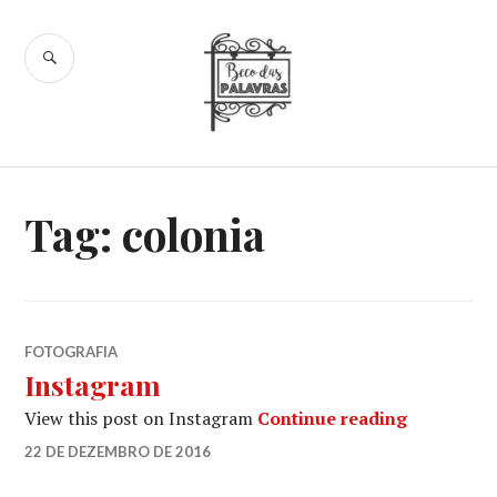
Skip
to
SEARCH
content
Beco das
Palavras
Tag:
colonia
FOTOGRAFIA
Instagram
Instagram
View this post on Instagram
Continue reading
YK
22 DE DEZEMBRO DE 2016
LEAVE
TELES
A
COMMENT