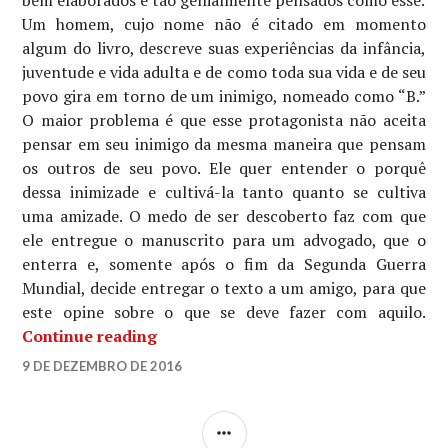
bem elaborados e tão genialmente pensados como esse.
Um homem, cujo nome não é citado em momento
algum do livro, descreve suas experiências da infância,
juventude e vida adulta e de como toda sua vida e de seu
povo gira em torno de um inimigo, nomeado como “B.”
O maior problema é que esse protagonista não aceita
pensar em seu inimigo da mesma maneira que pensam
os outros de seu povo. Ele quer entender o porquê
dessa inimizade e cultivá-la tanto quanto se cultiva
uma amizade. O medo de ser descoberto faz com que
ele entregue o manuscrito para um advogado, que o
enterra e, somente após o fim da Segunda Guerra
Mundial, decide entregar o texto a um amigo, para que
este opine sobre o que se deve fazer com aquilo.
“A morte do inimigo”
Continue reading
MARIANAFTOLEDO
9 DE DEZEMBRO DE 2016
LEAVE
A
COMMENT
SIDEBAR