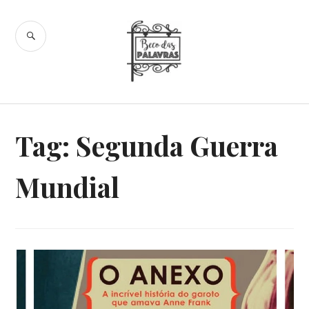
Skip
to
SEARCH
content
Beco das
Palavras
Tag:
Segunda Guerra
Mundial