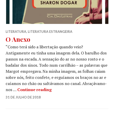
LITERATURA
,
LITERATURA ESTRANGEIRA
O Anexo
“Como terá sido a libertação quando veio?
Antigamente eu tinha uma imagem dela. O barulho dos
passos na escada. A sensação do ar no nosso rosto e o
badalar dos sinos. Todo num carrilhão – as palavras que
Margot empregava. Na minha imagem, as folhas caiam
sobre nós, feito confete, e erguíamos os braços no ar e
caíamos no chão ou saltávamos no canal. Abraçávamo-
O Anexo
nos …
Continue reading
COLABORADOR
31 DE JULHO DE 2018
LEAVE
BECO
A
DAS
COMMENT
PALAVRAS