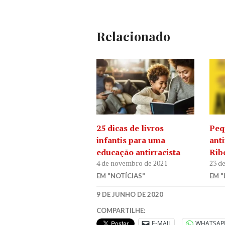
Relacionado
25 dicas de livros
Peq
infantis para uma
anti
educação antirracista
Rib
4 de novembro de 2021
23 d
EM "NOTÍCIAS"
EM "
9 DE JUNHO DE 2020
ANTIRRACISMO
,
COMPARTILHE:
LITERATURA
,
E-MAIL
WHATSAP