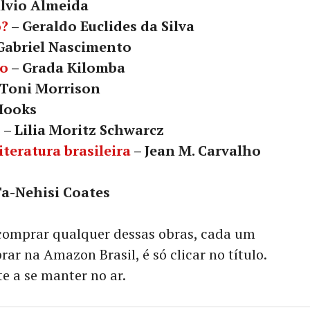
ilvio Almeida
o?
– Geraldo Euclides da Silva
Gabriel Nascimento
ão
– Grada Kilomba
 Toni Morrison
 Hooks
s
– Lilia Moritz Schwarcz
teratura brasileira
– Jean M. Carvalho
a-Nehisi Coates
comprar qualquer dessas obras, cada um
ar na Amazon Brasil, é só clicar no título.
te a se manter no ar.