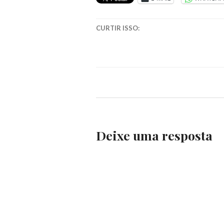
LIVRO
SOBRE
RACISMO
,
CURTIR ISSO:
RACISMO
Deixe uma resposta