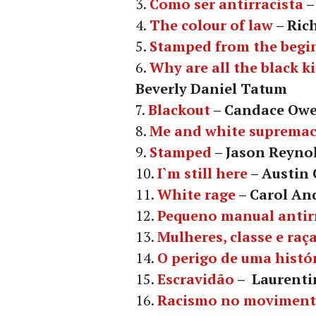
Como ser antirracista
–
The colour of law
– Ric
Stamped from the begi
Why are all the black ki
Beverly Daniel Tatum
Blackout
– Candace Ow
Me and white suprema
Stamped
– Jason Reynol
I`m still here
– Austin
White rage
– Carol An
Pequeno manual antir
Mulheres, classe e raç
O perigo de uma histó
Escravidão
– Laurent
Racismo no movimento