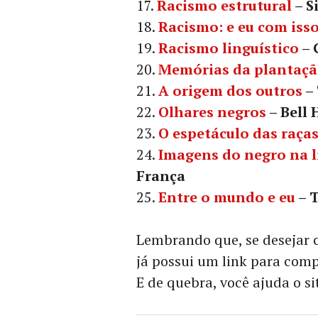
Racismo estrutural
– S
Racismo: e eu com iss
Racismo linguístico
– 
Memórias da plantaç
A origem dos outros
–
Olhares negros
– Bell
O espetáculo das raça
Imagens do negro na li
França
Entre o mundo e eu
– T
Lembrando que, se desejar 
já possui um link para compr
E de quebra, você ajuda o si