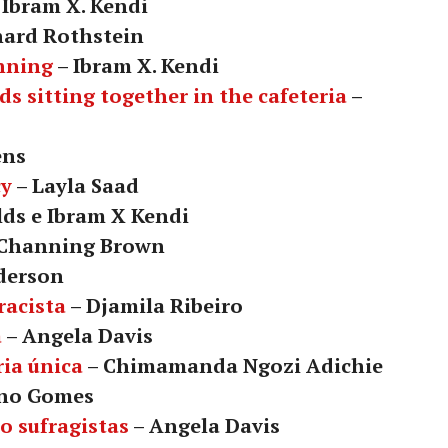
 Ibram X. Kendi
hard Rothstein
nning
– Ibram X. Kendi
ds sitting together in the cafeteria
–
ens
cy
– Layla Saad
ds e Ibram X Kendi
 Channing Brown
derson
racista
– Djamila Ribeiro
a
– Angela Davis
ria única
– Chimamanda Ngozi Adichie
ino Gomes
 sufragistas
– Angela Davis