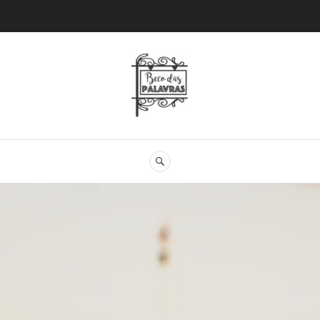
Beco das Palav
SEARCH