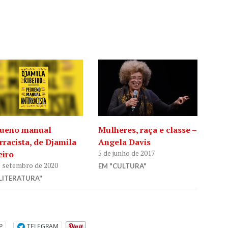
ueno manual
Mulheres, raça e classe –
rracista, de Djamila
Angela Davis
5 de junho de 2017
eiro
e setembro de 2020
EM "CULTURA"
LITERATURA"
P
TELEGRAM