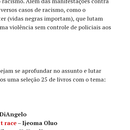
o racismo. Além das manifestações contra
iversos casos de racismo, como o
er (vidas negras importam), que lutam
ma violência sem controle de policiais aos
ejam se aprofundar no assunto e lutar
os uma seleção 25 de livros com o tema:
 DiAngelo
t race
– Ijeom
a Oluo