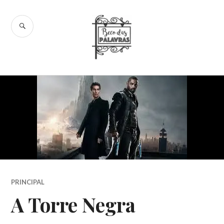
Skip
to
SEARCH
content
Beco das
Palavras
PRINCIPAL
A Torre Negra