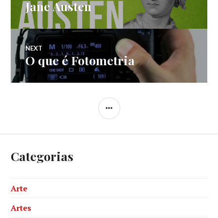
Jane Austen
Previous
de
post:
Post
NEXT
O que é Fotometria
Next
post:
SIDEBAR
Categorias
Arte
Artes