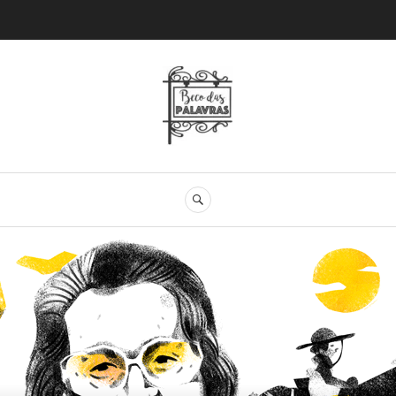
Beco das Palav
SEARCH