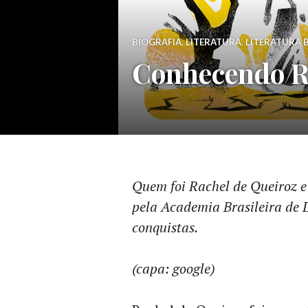
BIOGRAFIA
,
LITERATURA
,
LITERATURA B
Conhecendo R
Quem foi Rachel de Queiroz e 
pela Academia Brasileira de L
conquistas.
(capa: google)