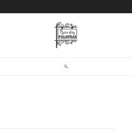
Beco das Palav
SEARCH