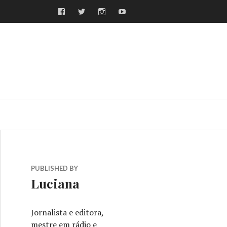
Facebook
Twitter
Instagram
Youtube
ras
PUBLISHED BY
Luciana
Jornalista e editora,
mestre em rádio e