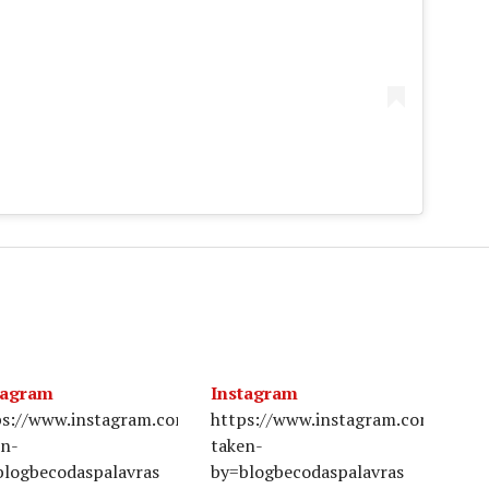
tagram
Instagram
jnYWRgLJ9/?
ps://www.instagram.com/p/BUmK1tLgYGX/?
https://www.instagram.com/p/BY
en-
taken-
blogbecodaspalavras
by=blogbecodaspalavras