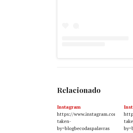
Relacionado
Instagram
Ins
https://www.instagram.com/p/BU
htt
taken-
tak
by=blogbecodaspalavras
by=