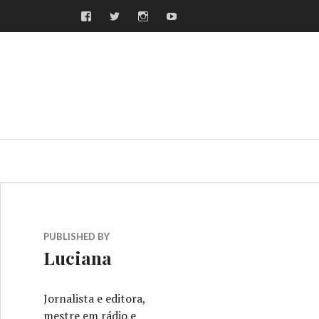
Facebook
Twitter
Instagram
Youtube
ras
PUBLISHED BY
Luciana
Jornalista e editora,
mestre em rádio e