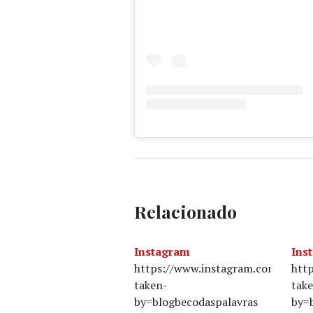
Relacionado
Instagram
Ins
https://www.instagram.com/p/BU
htt
taken-
tak
by=blogbecodaspalavras
by=