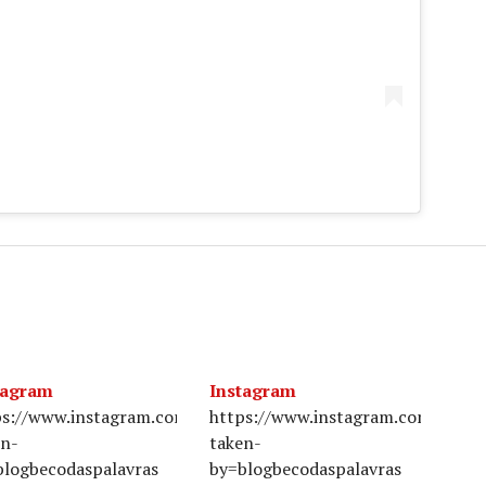
tagram
Instagram
jnYWRgLJ9/?
ps://www.instagram.com/p/BUmK1tLgYGX/?
https://www.instagram.com/p/BY
en-
taken-
blogbecodaspalavras
by=blogbecodaspalavras