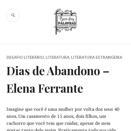
Skip
to
SEARCH
content
Beco das
Palavras
DESAFIO LITERÁRIO
,
LITERATURA
,
LITERATURA ESTRANGEIRA
Dias de Abandono –
Elena Ferrante
Imagine que você é uma mulher por volta dos seus 40
anos. Um casamento de 15 anos, dois filhos, um
cachorro que você tem que cuidar, apesar de nem
gostar tanto dele assim. Praticamente toda sua vida