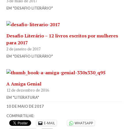
3 de maio de 2017
EM "DESAFIO LITERÁRIO"
Desafio Literário – 12 livros escritos por mulheres
para 2017
2 de janeiro de 2017
EM "DESAFIO LITERÁRIO"
A Amiga Genial
12 de dezembro de 2016
EM "LITERATURA"
SARAH
10 DE MAIO DE 2017
FT
DESAFIO
COMPARTILHE:
LITERÁRIO
,
E-MAIL
WHATSAPP
DESAFIO