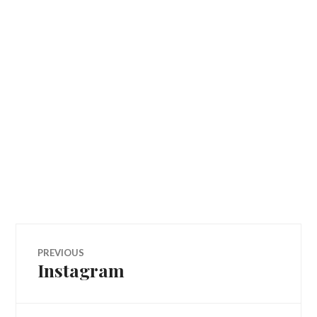
Navegação
PREVIOUS
Instagram
Previous
de
post: