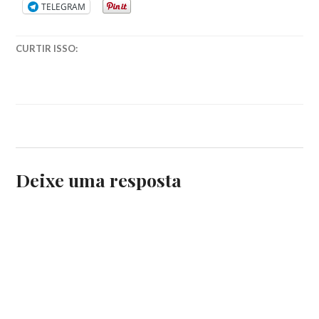
TELEGRAM
LITERÁRIO
2017
,
ELENA
CURTIR ISSO:
FERRANTE
,
LITERATURA
,
LITERATURA
ITALIANA
,
LIVROS
,
LIVROS
ESCRITOS
POR
MULHERES
Deixe uma resposta