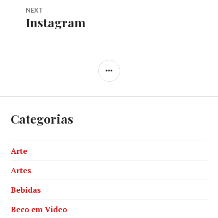
Post
NEXT
Instagram
Next
post:
SIDEBAR
Categorias
Arte
Artes
Bebidas
Beco em Video