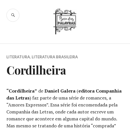
Skip
to
SEARCH
content
Beco das
Palavras
LITERATURA
,
LITERATURA BRASILEIRA
Cordilheira
“Cordilheira”
de
Daniel Galera
(
editora Companhia
das Letras
) faz parte de uma série de romances, a
“Amores Expressos”. Essa série foi encomendada pela
Companhia das Letras, onde cada autor escreve um
romance que acontece em alguma capital do mundo.
Mas mesmo se tratando de uma história “comprada”