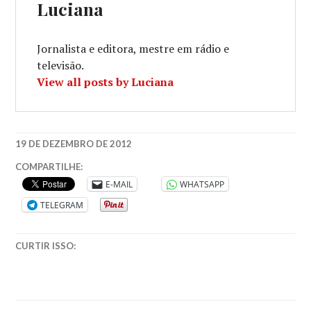
Luciana
Jornalista e editora, mestre em rádio e
televisão.
View all posts by Luciana
19 DE DEZEMBRO DE 2012
BUENS
COMPARTILHE:
AIRES
,
E-MAIL
WHATSAPP
COLEÇÃO
TELEGRAM
AMORES
EXPRESSOS
,
COMPANHIA
CURTIR ISSO:
DAS
LETRAS