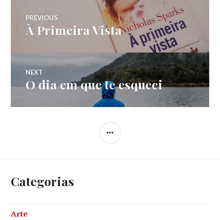
Navegação
PREVIOUS
À Primeira Vista
Previous
de
post:
Post
NEXT
O dia em que te esqueci
Next
post:
SIDEBAR
Categorias
Arte