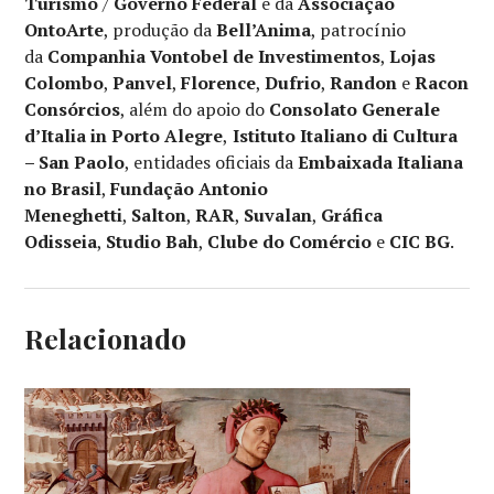
Turismo
/
Governo Federal
e da
Associação
OntoArte
, produção da
Bell’Anima
, patrocínio
da
Companhia Vontobel de Investimentos
,
Lojas
Colombo
,
Panvel
,
Florence
,
Dufrio
,
Randon
e
Racon
Consórcios
, além do apoio do
Consolato Generale
d’Italia in Porto Alegre
,
Istituto Italiano di Cultura
– San Paolo
, entidades oficiais da
Embaixada Italiana
no Brasil
,
Fundação Antonio
Meneghetti
,
Salton
,
RAR
,
Suvalan
,
Gráfica
Odisseia
,
Studio Bah
,
Clube do Comércio
e
CIC BG
.
Relacionado