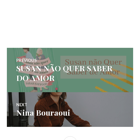
Navegação
PREVIOUS
SUSAN NÃO QUER SABER
Previous
de
post:
DO AMOR
Post
NEXT
Nina Bouraoui
Next
post: