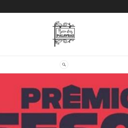
Beco das Palav
SEARCH