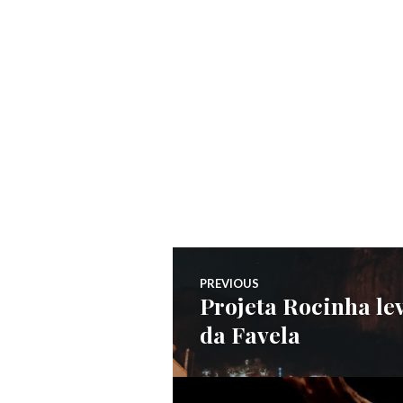
Navegação
PREVIOUS
Projeta Rocinha le
Previous
de
da Favela
post:
Post