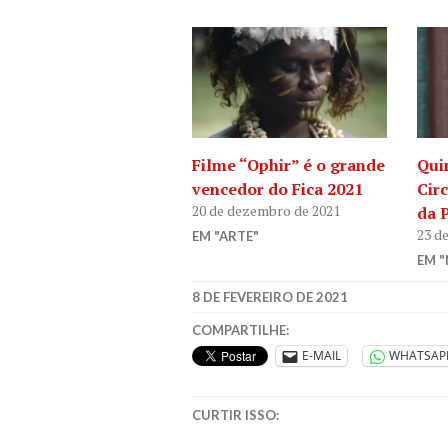
Filme “Ophir” é o grande
Qui
vencedor do Fica 2021
Circ
20 de dezembro de 2021
da 
23 d
EM "ARTE"
EM "
8 DE FEVEREIRO DE 2021
COMPARTILHE:
E-MAIL
WHATSAP
CURTIR ISSO: