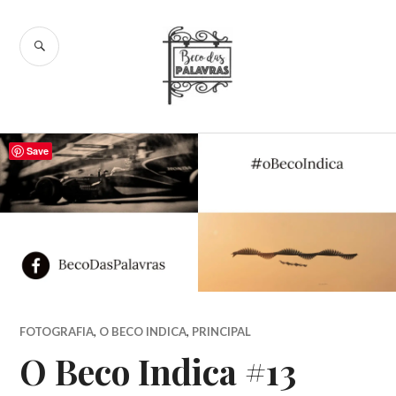
Skip
to
SEARCH
content
Beco das
Palavras
Save
FOTOGRAFIA
,
O BECO INDICA
,
PRINCIPAL
O Beco Indica #13