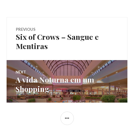
Navegação
PREVIOUS
Six of Crows – Sangue e
Previous
de
post:
Mentiras
Post
NEXT
A vida Noturna em um
Next
post:
Shopping
SIDEBAR