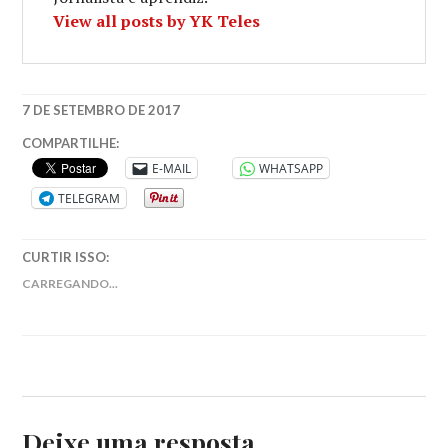
View all posts by YK Teles
7 DE SETEMBRO DE 2017
FOTOGRAFIA
,
COMPARTILHE:
LEMBRANÇA
,
E-MAIL
WHATSAPP
VOYAGER
TELEGRAM
CURTIR ISSO:
CARREGANDO...
Deixe uma resposta